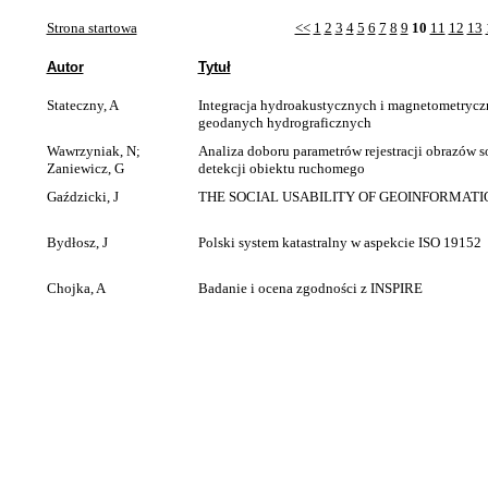
Strona startowa
<<
1
2
3
4
5
6
7
8
9
10
11
12
13
Autor
Tytuł
Stateczny, A
Integracja hydroakustycznych i magnetometrycz
geodanych hydrograficznych
Wawrzyniak, N;
Analiza doboru parametrów rejestracji obrazów
Zaniewicz, G
detekcji obiektu ruchomego
Gaździcki, J
THE SOCIAL USABILITY OF GEOINFORMAT
Bydłosz, J
Polski system katastralny w aspekcie ISO 19152
Chojka, A
Badanie i ocena zgodności z INSPIRE